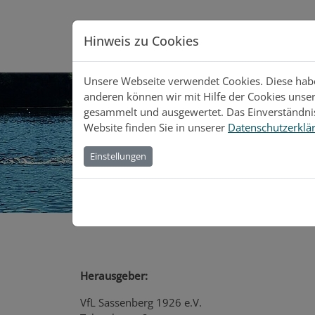
Direkt zur Hauptnavigation springen
Direkt zum Inhalt springen
Hinweis zu Cookies
Wettkampf
Ser
Unsere Webseite verwendet Cookies. Diese haben
anderen können wir mit Hilfe der Cookies unse
gesammelt und ausgewertet. Das Einverständnis
Website finden Sie in unserer
Datenschutzerklä
IMPRESSUM
Einstellungen
Home
Herausgeber:
VfL Sassenberg 1926 e.V.