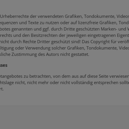
 die Urheberrechte der verwendeten Grafiken, Tondokumente, Vide
sequenzen und Texte zu nutzen oder auf lizenzfreie Grafiken, T
gebotes genannten und ggf. durch Dritte geschützten Marken- und
echts und den Besitzrechten der jeweiligen eingetragenen Eigen
icht durch Rechte Dritter geschützt sind! Das Copyright für veröff
elfältigung oder Verwendung solcher Grafiken, Tondokumente, Vid
liche Zustimmung des Autors nicht gestattet.
sses
netangebotes zu betrachten, von dem aus auf diese Seite verwiese
tslage nicht, nicht mehr oder nicht vollständig entsprechen sollt
t.