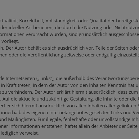
ualität, Korrektheit, Vollständigkeit oder Qualität der bereitge
oder ideeller Art beziehen, die durch die Nutzung oder Nichtnut
formationen verursacht wurden, sind grundsätzlich ausgeschlossen
vorliegt.
ch. Der Autor behält es sich ausdrücklich vor, Teile der Seiten o
en oder die Veröffentlichung zeitweise oder endgültig einzustell
de Internetseiten („Links“), die außerhalb des Verantwortungsbere
l in Kraft treten, in dem der Autor von den Inhalten Kenntnis ha
e zu verhindern. Der Autor erklärt hiermit ausdrücklich, dass zum 
Auf die aktuelle und zukünftige Gestaltung, die Inhalte oder die
iert er sich hiermit ausdrücklich von allen Inhalten aller gelinkte
lle innerhalb des eigenen Internetangebotes gesetzten Links und 
d Mailinglisten. Für illegale, fehlerhafte oder unvollständige In
er Informationen entstehen, haftet allein der Anbieter der Seite,
lediglich verweist.